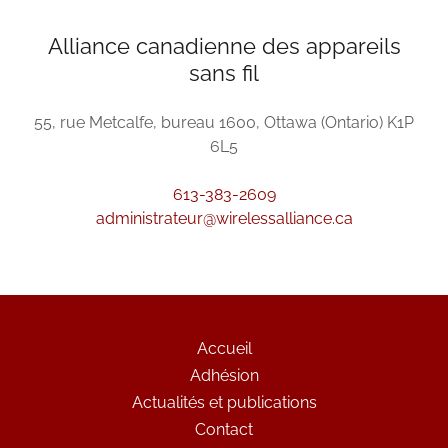
Alliance canadienne des appareils
sans fil
55, rue Metcalfe, bureau 1600, Ottawa (Ontario) K1P
6L5
613-383-2609
administrateur@wirelessalliance.ca
Accueil
Adhésion
Actualités et publications
Contact