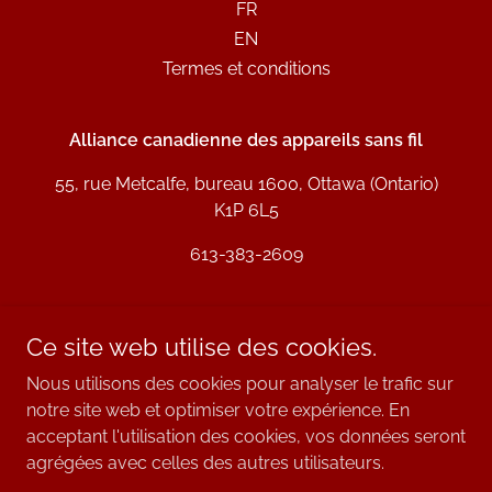
FR
EN
Termes et conditions
Alliance canadienne des appareils sans fil
55, rue Metcalfe, bureau 1600, Ottawa (Ontario)
K1P 6L5
613-383-2609
L’Alliance canadienne des télécommunications sans fil
(ACTF) a été fondée en 2025 en tant qu’association
Ce site web utilise des cookies.
professionnelle canadienne sans but lucratif. L’ACTF a été
Nous utilisons des cookies pour analyser le trafic sur
créée et est gérée par l’
Alliance des entreprises sans fil
(AEF), qui apporte un soutien organisationnel au conseil
notre site web et optimiser votre expérience. En
d’administration, aux membres, à la mission et aux objectifs
acceptant l'utilisation des cookies, vos données seront
de l’ACTF.
agrégées avec celles des autres utilisateurs.